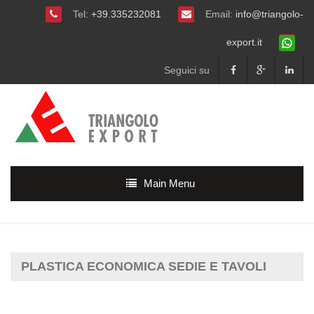
Tel:
+39.335232081
Email:
info@triangolo-
export.it
Seguici su
Main Menu
PLASTICA ECONOMICA SEDIE E TAVOLI