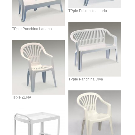
TPple Poltroncina Lario
TPple Panchina Lariana
TPple Panchina Diva
Tsple ZENA