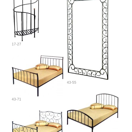
17-27
43-55
43-71