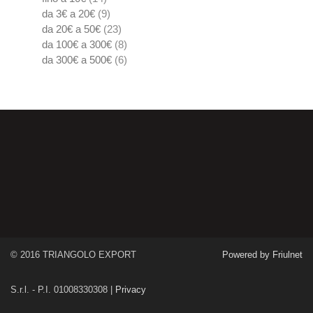
da 3€ a 20€
(9)
da 20€ a 50€
(23)
da 100€ a 300€
(8)
da 300€ a 500€
(6)
© 2016 TRIANGOLO EXPORT
Powered by Friulnet
S.r.l. - P.I. 01008330308 |
Privacy