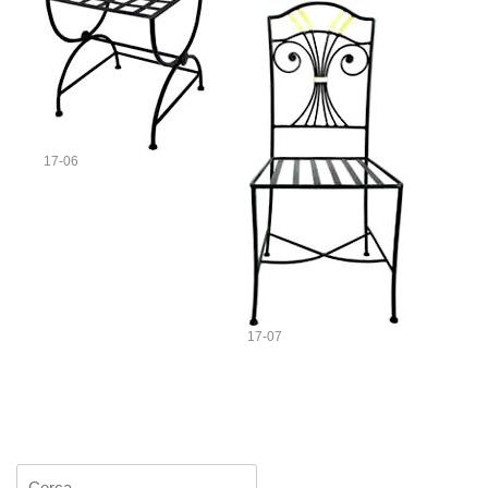
17-06
17-07
Ricerca per: