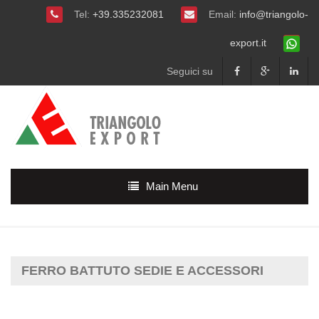
Tel:
+39.335232081
Email:
info@triangolo-
export.it
Seguici su
Main Menu
FERRO BATTUTO SEDIE E ACCESSORI