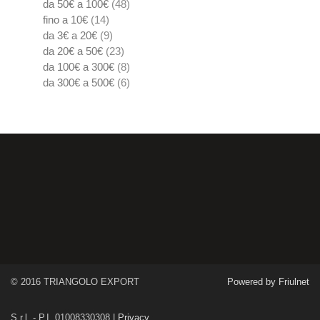
da 50€ a 100€
(48)
fino a 10€
(14)
da 3€ a 20€
(9)
da 20€ a 50€
(23)
da 100€ a 300€
(8)
da 300€ a 500€
(6)
© 2016 TRIANGOLO EXPORT
Powered by Friulnet
S.r.l. - P.I. 01008330308 |
Privacy