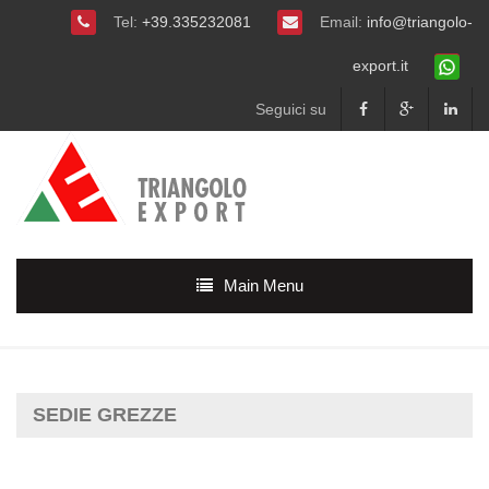
Tel:
+39.335232081
Email:
info@triangolo-
export.it
Seguici su
Main Menu
SEDIE GREZZE